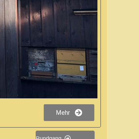
Die Sammlung wird ergänzt durch weitere seltene
Mehr
at verschiedene Wege in der Moos hergestellt und
nem ursprünglichen Standort gelockert und von
m Bauhof gelagert werden. Im Museum soll er nun
Rundgang