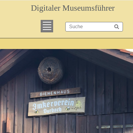
Digitaler Museumsführer
Museumsareal (Start)
Sonderausstellung „Staufenberger Schlos
Sonderausstellung Überblick
Haupthaus
Museumshof
Schopf
Brenn- und Backhaus
Mühlenhaus
Bienenhaus