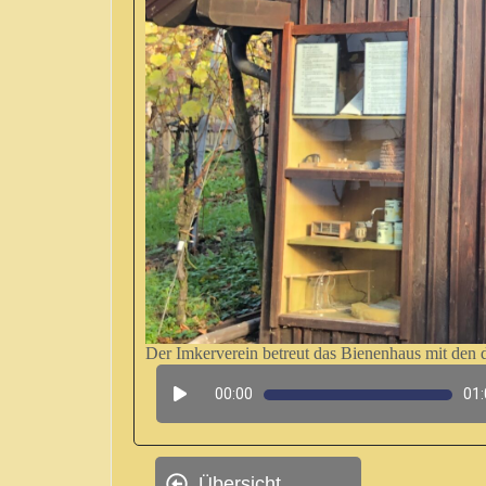
Der Imkerverein betreut das Bienenhaus mit den 
Zu sehen sind unter anderem verschiedene Biene
Insekten-Nester, wie zum Beispiel ein Hornissen
00:00
01
Vor dem Bienenhaus findet sich ein Erinnerungss
Mauern, sowie die damals noch notwendigen La
„Dieben“ offensichtlich zum Abtransport gerich
Übersicht