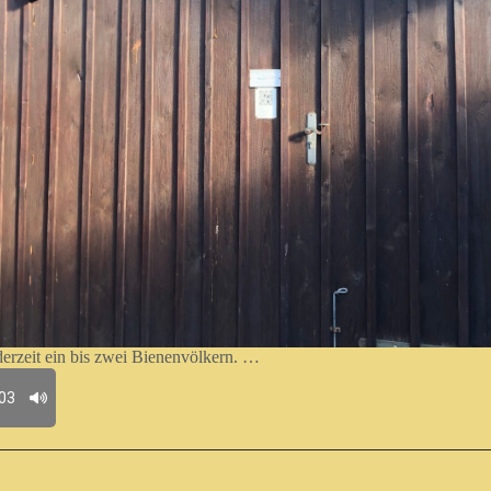
derzeit ein bis zwei Bienenvölkern. …
nstöcke (Beuten) und diverse alte und auch neuere Imkereigeräte. 
- und ein großes Wespennest.
:03
tein an den Arbeitsdienst aus den 1930er Jahren. Der Arbeitsdienst h
derampen aus Sandstein errichtet. Der Erinnerungsstein war an sei
tet worden. Er konnte jedoch sichergestellt und danach einige Zeit i