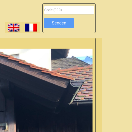
Tafelnummer
Senden
sfenster“